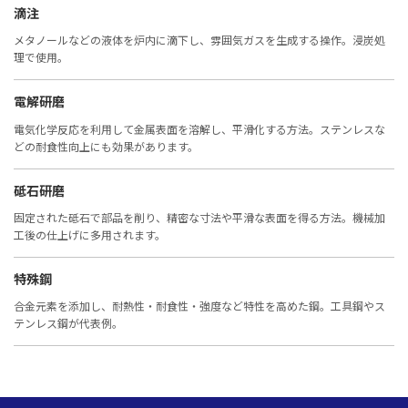
滴注
メタノールなどの液体を炉内に滴下し、雰囲気ガスを生成する操作。浸炭処
理で使用。
電解研磨
電気化学反応を利用して金属表面を溶解し、平滑化する方法。ステンレスな
どの耐食性向上にも効果があります。
砥石研磨
固定された砥石で部品を削り、精密な寸法や平滑な表面を得る方法。機械加
工後の仕上げに多用されます。
特殊鋼
合金元素を添加し、耐熱性・耐食性・強度など特性を高めた鋼。工具鋼やス
テンレス鋼が代表例。