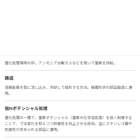
金属表面に窒素を浸透させ、硬化層を形成する処理。耐摩耗性や疲労強度を
向上。
窒化層
窒化処理で形成される硬化層。耐摩耗性や疲労強度を改善。
窒化炉
窒化処理専用の炉。アンモニア分解ガスなどを用いて窒素を供給。
鋳造
溶融金属を型に流し込み、冷却して成形する方法。複雑形状の部品製造に適
用。
低Nポテンシャル処理
窒化処理の一種で、窒素ポテンシャル（窒素の化学活性度）を低く制御する
ことで、寸法変化を抑えつつ耐食性を向上させる技術。主にステンレス鋼や
耐食性が求められる部品に適用。