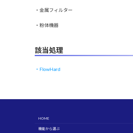
・金属フィルター
・粉体機器
該当処理
・
FlowHard
HOME
機能から選ぶ