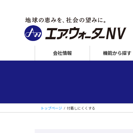
コ
ナ
ン
ビ
テ
ゲ
ン
ー
ツ
シ
へ
ョ
ス
ン
会社情報
機能から探す
キ
に
ッ
移
プ
動
摩耗しにくくする
NV窒化
トップページ
付着しにくくする
MFコート
接着しやすくする