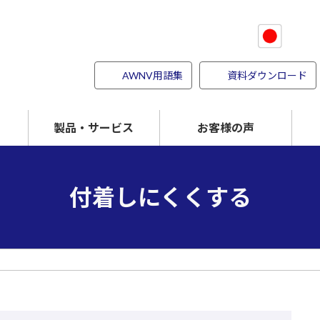
AWNV用語集
資料ダウンロード
製品・サービス
お客様の声
強度を上げる
パイオナイト
傷つきにくくする
付着しにくくする
付着しにくくする
検査事業