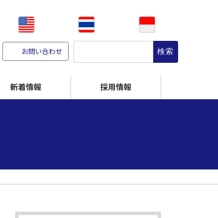
検
お問い合わせ
索:
新着情報
採用情報
CR-NITE
高温に強くする
破れにくくする
オンサイト／設備販売