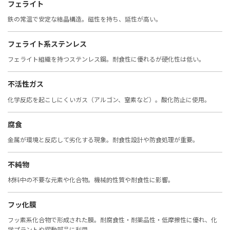
フェライト
鉄の常温で安定な結晶構造。磁性を持ち、延性が高い。
フェライト系ステンレス
フェライト組織を持つステンレス鋼。耐食性に優れるが硬化性は低い。
不活性ガス
化学反応を起こしにくいガス（アルゴン、窒素など）。酸化防止に使用。
腐食
金属が環境と反応して劣化する現象。耐食性設計や防食処理が重要。
不純物
材料中の不要な元素や化合物。機械的性質や耐食性に影響。
フッ化膜
フッ素系化合物で形成された膜。耐腐食性・耐薬品性・低摩擦性に優れ、化
学プラントや摺動部品に利用。