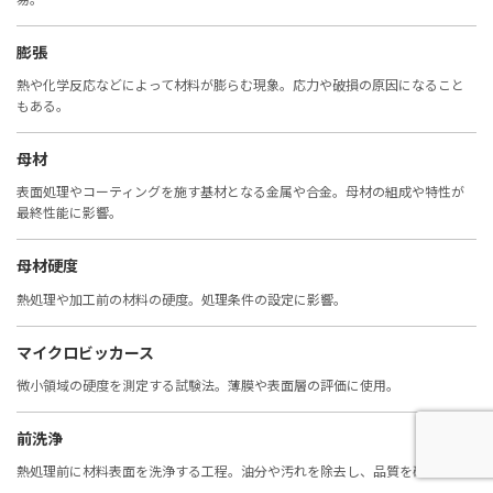
膨張
熱や化学反応などによって材料が膨らむ現象。応力や破損の原因になること
もある。
母材
表面処理やコーティングを施す基材となる金属や合金。母材の組成や特性が
最終性能に影響。
母材硬度
熱処理や加工前の材料の硬度。処理条件の設定に影響。
マイクロビッカース
微小領域の硬度を測定する試験法。薄膜や表面層の評価に使用。
前洗浄
熱処理前に材料表面を洗浄する工程。油分や汚れを除去し、品質を確保。