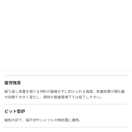
非鉄金属
鉄以外の金属（アルミ、銅、チタンなど）。耐食性や軽量性に優れる。
表面観察
材料表面の状態を確認する検査。腐食、摩耗、欠陥の評価に重要。
表面硬度
表面の硬さ。摩耗や疲労に直結し、窒化・浸炭・コーティングで改善。
疲労強度
繰り返し荷重を受ける材料が破壊せずに耐えられる強度。表面処理や硬化層
の有無で大きく変化し、摩耗や腐食環境下では低下しやすい。
ピット型炉
縦型の炉で、長尺材やシャフトの熱処理に適用。