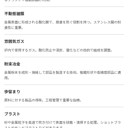
不動態被膜
金属表面に形成される酸化膜で、腐食を防ぐ役割を持つ。ステンレス鋼の耐
食性に重要。
雰囲気ガス
炉内で使用するガス。酸化防止や浸炭、窒化などの目的で組成を調整。
粉末冶金
金属粉末を成形・焼結して部品を製造する技術。複雑形状や高精度部品に適
用。
歩留まり
原料に対する製品の得率。工程管理で重要な指標。
ブラスト
砂や金属粒子を高速で吹き付けて表面を研磨・清掃する処理。ショットブラ
ストやサンドブラストなどがあります。