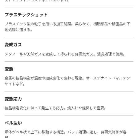
プラスチックショット
プラスチック製の粒子を用いる加工処理。柔らかく、樹脂部品や精密品の下
地処理に適する。
変成ガス
メタノールや天然ガスを変成して得られる雰囲気ガス。浸炭処理で使用。
変態
金属の結晶構造が温度や組成変化で変わる現象。オーステナイト→マルテン
サイトなど。
変態応力
結晶構造変化に伴って発生する応力。焼入れや焼戻しで重要。
ベル型炉
炉体がベル状で上下に移動する構造。バッチ処理に適し、雰囲気制御が容
易。