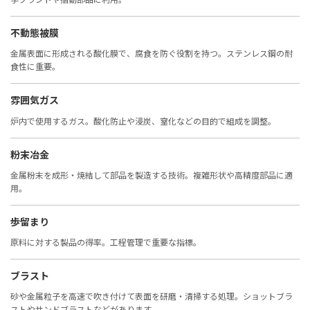
不動態被膜
金属表面に形成される酸化膜で、腐食を防ぐ役割を持つ。ステンレス鋼の耐
食性に重要。
雰囲気ガス
炉内で使用するガス。酸化防止や浸炭、窒化などの目的で組成を調整。
粉末冶金
金属粉末を成形・焼結して部品を製造する技術。複雑形状や高精度部品に適
用。
歩留まり
原料に対する製品の得率。工程管理で重要な指標。
ブラスト
砂や金属粒子を高速で吹き付けて表面を研磨・清掃する処理。ショットブラ
ストやサンドブラストなどがあります。