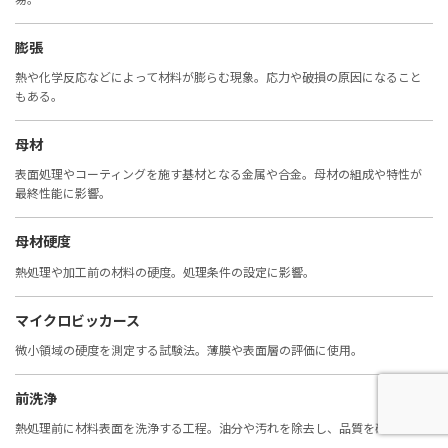
膨張
熱や化学反応などによって材料が膨らむ現象。応力や破損の原因になること
もある。
母材
表面処理やコーティングを施す基材となる金属や合金。母材の組成や特性が
最終性能に影響。
母材硬度
熱処理や加工前の材料の硬度。処理条件の設定に影響。
マイクロビッカース
微小領域の硬度を測定する試験法。薄膜や表面層の評価に使用。
前洗浄
熱処理前に材料表面を洗浄する工程。油分や汚れを除去し、品質を確保。