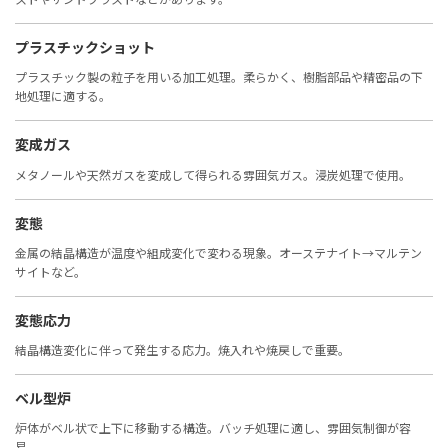
プラスチックショット
プラスチック製の粒子を用いる加工処理。柔らかく、樹脂部品や精密品の下
地処理に適する。
変成ガス
メタノールや天然ガスを変成して得られる雰囲気ガス。浸炭処理で使用。
変態
金属の結晶構造が温度や組成変化で変わる現象。オーステナイト→マルテン
サイトなど。
変態応力
結晶構造変化に伴って発生する応力。焼入れや焼戻しで重要。
ベル型炉
炉体がベル状で上下に移動する構造。バッチ処理に適し、雰囲気制御が容
易。