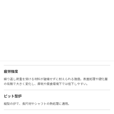
非鉄金属
鉄以外の金属（アルミ、銅、チタンなど）。耐食性や軽量性に優れる。
表面観察
材料表面の状態を確認する検査。腐食、摩耗、欠陥の評価に重要。
表面硬度
表面の硬さ。摩耗や疲労に直結し、窒化・浸炭・コーティングで改善。
疲労強度
繰り返し荷重を受ける材料が破壊せずに耐えられる強度。表面処理や硬化層
の有無で大きく変化し、摩耗や腐食環境下では低下しやすい。
ピット型炉
縦型の炉で、長尺材やシャフトの熱処理に適用。