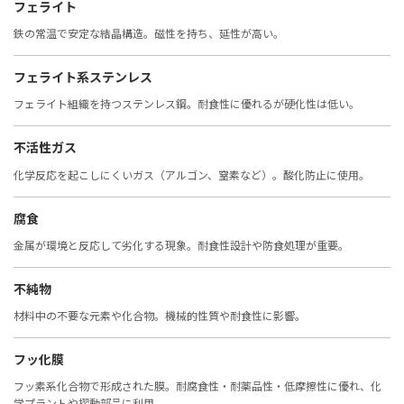
フェライト
鉄の常温で安定な結晶構造。磁性を持ち、延性が高い。
フェライト系ステンレス
フェライト組織を持つステンレス鋼。耐食性に優れるが硬化性は低い。
不活性ガス
化学反応を起こしにくいガス（アルゴン、窒素など）。酸化防止に使用。
腐食
金属が環境と反応して劣化する現象。耐食性設計や防食処理が重要。
不純物
材料中の不要な元素や化合物。機械的性質や耐食性に影響。
フッ化膜
フッ素系化合物で形成された膜。耐腐食性・耐薬品性・低摩擦性に優れ、化
学プラントや摺動部品に利用。