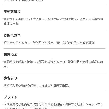
不動態被膜
金属表面に形成される酸化膜で、腐食を防ぐ役割を持つ。ステンレス鋼の耐
食性に重要。
雰囲気ガス
炉内で使用するガス。酸化防止や浸炭、窒化などの目的で組成を調整。
粉末冶金
金属粉末を成形・焼結して部品を製造する技術。複雑形状や高精度部品に適
用。
歩留まり
原料に対する製品の得率。工程管理で重要な指標。
ブラスト
砂や金属粒子を高速で吹き付けて表面を研磨・清掃する処理。ショットブラ
ストやサンドブラストなどがあります。