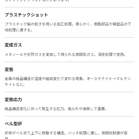
プラスチックショット
プラスチック製の粒子を用いる加工処理。柔らかく、樹脂部品や精密品の下
地処理に適する。
変成ガス
メタノールや天然ガスを変成して得られる雰囲気ガス。浸炭処理で使用。
変態
金属の結晶構造が温度や組成変化で変わる現象。オーステナイト→マルテン
サイトなど。
変態応力
結晶構造変化に伴って発生する応力。焼入れや焼戻しで重要。
ベル型炉
炉体がベル状で上下に移動する構造。バッチ処理に適し、雰囲気制御が容
易。