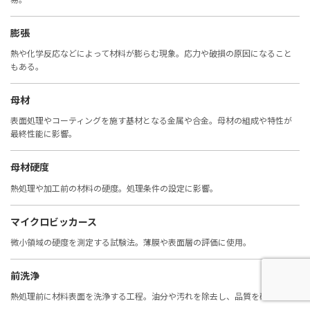
膨張
熱や化学反応などによって材料が膨らむ現象。応力や破損の原因になること
もある。
母材
表面処理やコーティングを施す基材となる金属や合金。母材の組成や特性が
最終性能に影響。
母材硬度
熱処理や加工前の材料の硬度。処理条件の設定に影響。
マイクロビッカース
微小領域の硬度を測定する試験法。薄膜や表面層の評価に使用。
前洗浄
熱処理前に材料表面を洗浄する工程。油分や汚れを除去し、品質を確保。