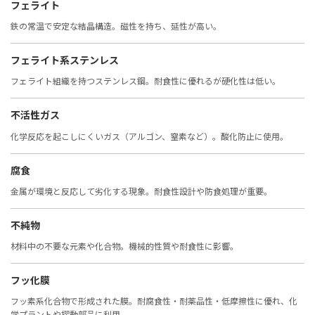
フェライト
鉄の常温で安定な結晶構造。磁性を持ち、延性が高い。
フェライト系ステンレス
フェライト組織を持つステンレス鋼。耐食性に優れるが硬化性は低い。
不活性ガス
化学反応を起こしにくいガス（アルゴン、窒素など）。酸化防止に使用。
腐食
金属が環境と反応して劣化する現象。耐食性設計や防食処理が重要。
不純物
材料中の不要な元素や化合物。機械的性質や耐食性に影響。
フッ化膜
フッ素系化合物で形成された膜。耐腐食性・耐薬品性・低摩擦性に優れ、化
学プラントや摺動部品に利用。