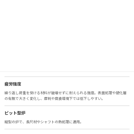
非鉄金属
鉄以外の金属（アルミ、銅、チタンなど）。耐食性や軽量性に優れる。
表面観察
材料表面の状態を確認する検査。腐食、摩耗、欠陥の評価に重要。
表面硬度
表面の硬さ。摩耗や疲労に直結し、窒化・浸炭・コーティングで改善。
疲労強度
繰り返し荷重を受ける材料が破壊せずに耐えられる強度。表面処理や硬化層
の有無で大きく変化し、摩耗や腐食環境下では低下しやすい。
ピット型炉
縦型の炉で、長尺材やシャフトの熱処理に適用。