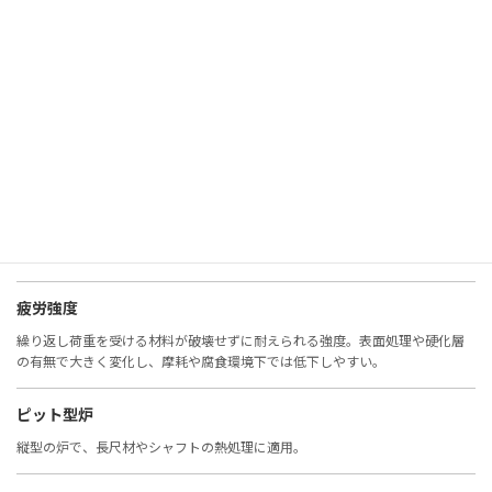
非鉄金属
鉄以外の金属（アルミ、銅、チタンなど）。耐食性や軽量性に優れる。
表面観察
材料表面の状態を確認する検査。腐食、摩耗、欠陥の評価に重要。
表面硬度
表面の硬さ。摩耗や疲労に直結し、窒化・浸炭・コーティングで改善。
疲労強度
繰り返し荷重を受ける材料が破壊せずに耐えられる強度。表面処理や硬化層
の有無で大きく変化し、摩耗や腐食環境下では低下しやすい。
ピット型炉
縦型の炉で、長尺材やシャフトの熱処理に適用。