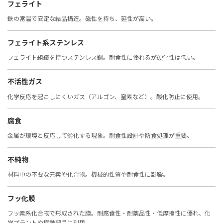
フェライト
鉄の常温で安定な結晶構造。磁性を持ち、延性が高い。
フェライト系ステンレス
フェライト組織を持つステンレス鋼。耐食性に優れるが硬化性は低い。
不活性ガス
化学反応を起こしにくいガス（アルゴン、窒素など）。酸化防止に使用。
腐食
金属が環境と反応して劣化する現象。耐食性設計や防食処理が重要。
不純物
材料中の不要な元素や化合物。機械的性質や耐食性に影響。
フッ化膜
フッ素系化合物で形成された膜。耐腐食性・耐薬品性・低摩擦性に優れ、化
学プラントや摺動部品に利用。