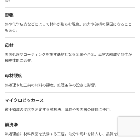
膨張
熱や化学反応などによって材料が膨らむ現象。応力や破損の原因になること
もある。
母材
表面処理やコーティングを施す基材となる金属や合金。母材の組成や特性が
最終性能に影響。
母材硬度
熱処理や加工前の材料の硬度。処理条件の設定に影響。
マイクロビッカース
微小領域の硬度を測定する試験法。薄膜や表面層の評価に使用。
前洗浄
熱処理前に材料表面を洗浄する工程。油分や汚れを除去し、品質を確保。