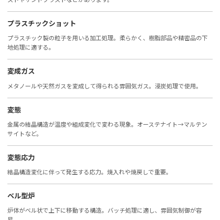
プラスチックショット
プラスチック製の粒子を用いる加工処理。柔らかく、樹脂部品や精密品の下
地処理に適する。
変成ガス
メタノールや天然ガスを変成して得られる雰囲気ガス。浸炭処理で使用。
変態
金属の結晶構造が温度や組成変化で変わる現象。オーステナイト→マルテン
サイトなど。
変態応力
結晶構造変化に伴って発生する応力。焼入れや焼戻しで重要。
ベル型炉
炉体がベル状で上下に移動する構造。バッチ処理に適し、雰囲気制御が容
易。