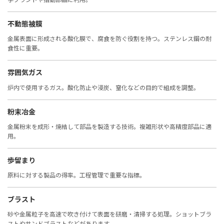
不動態被膜
金属表面に形成される酸化膜で、腐食を防ぐ役割を持つ。ステンレス鋼の耐
食性に重要。
雰囲気ガス
炉内で使用するガス。酸化防止や浸炭、窒化などの目的で組成を調整。
粉末冶金
金属粉末を成形・焼結して部品を製造する技術。複雑形状や高精度部品に適
用。
歩留まり
原料に対する製品の得率。工程管理で重要な指標。
ブラスト
砂や金属粒子を高速で吹き付けて表面を研磨・清掃する処理。ショットブラ
ストやサンドブラストなどがあります。