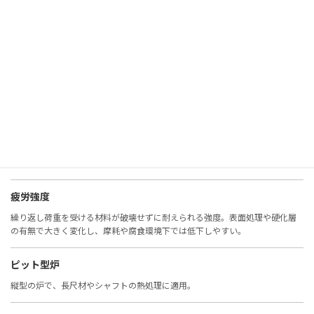
非鉄金属
鉄以外の金属（アルミ、銅、チタンなど）。耐食性や軽量性に優れる。
表面観察
材料表面の状態を確認する検査。腐食、摩耗、欠陥の評価に重要。
表面硬度
表面の硬さ。摩耗や疲労に直結し、窒化・浸炭・コーティングで改善。
疲労強度
繰り返し荷重を受ける材料が破壊せずに耐えられる強度。表面処理や硬化層
の有無で大きく変化し、摩耗や腐食環境下では低下しやすい。
ピット型炉
縦型の炉で、長尺材やシャフトの熱処理に適用。