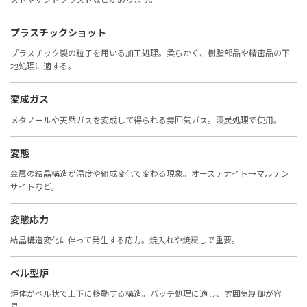
プラスチックショット
プラスチック製の粒子を用いる加工処理。柔らかく、樹脂部品や精密品の下
地処理に適する。
変成ガス
メタノールや天然ガスを変成して得られる雰囲気ガス。浸炭処理で使用。
変態
金属の結晶構造が温度や組成変化で変わる現象。オーステナイト→マルテン
サイトなど。
変態応力
結晶構造変化に伴って発生する応力。焼入れや焼戻しで重要。
ベル型炉
炉体がベル状で上下に移動する構造。バッチ処理に適し、雰囲気制御が容
易。