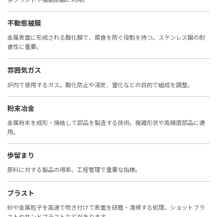
不動態被膜
金属表面に形成される酸化膜で、腐食を防ぐ役割を持つ。ステンレス鋼の耐
食性に重要。
雰囲気ガス
炉内で使用するガス。酸化防止や浸炭、窒化などの目的で組成を調整。
粉末冶金
金属粉末を成形・焼結して部品を製造する技術。複雑形状や高精度部品に適
用。
歩留まり
原料に対する製品の得率。工程管理で重要な指標。
ブラスト
砂や金属粒子を高速で吹き付けて表面を研磨・清掃する処理。ショットブラ
ストやサンドブラストなどがあります。