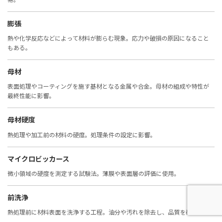
膨張
熱や化学反応などによって材料が膨らむ現象。応力や破損の原因になること
もある。
母材
表面処理やコーティングを施す基材となる金属や合金。母材の組成や特性が
最終性能に影響。
母材硬度
熱処理や加工前の材料の硬度。処理条件の設定に影響。
マイクロビッカース
微小領域の硬度を測定する試験法。薄膜や表面層の評価に使用。
前洗浄
熱処理前に材料表面を洗浄する工程。油分や汚れを除去し、品質を確保。