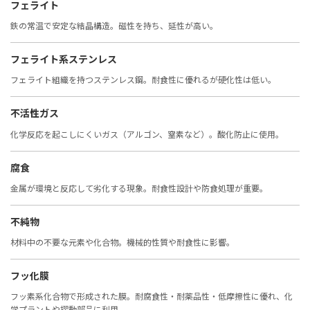
フェライト
鉄の常温で安定な結晶構造。磁性を持ち、延性が高い。
フェライト系ステンレス
フェライト組織を持つステンレス鋼。耐食性に優れるが硬化性は低い。
不活性ガス
化学反応を起こしにくいガス（アルゴン、窒素など）。酸化防止に使用。
腐食
金属が環境と反応して劣化する現象。耐食性設計や防食処理が重要。
不純物
材料中の不要な元素や化合物。機械的性質や耐食性に影響。
フッ化膜
フッ素系化合物で形成された膜。耐腐食性・耐薬品性・低摩擦性に優れ、化
学プラントや摺動部品に利用。