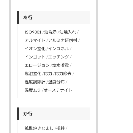
あ行
ISO9001
油洗浄
油焼入れ
アルマイト
アルミナ研削材
イオン窒化
インコネル
インゴット
エッチング
エロージョン
塩水噴霧
塩浴窒化
応力
応力除去
温度調節計
温度分布
温度ムラ
オーステナイト
か行
拡散焼きなまし
攪拌