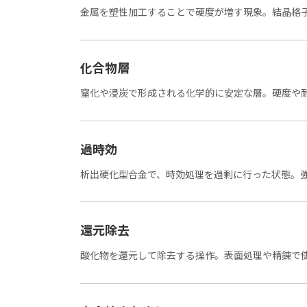
金属を塑性加工することで硬度が増す現象。結晶格
化合物層
窒化や浸炭で形成される化学的に安定な層。硬度や
過時効
析出硬化型合金で、時効処理を過剰に行った状態。
還元除去
酸化物を還元して除去する操作。表面処理や精錬で