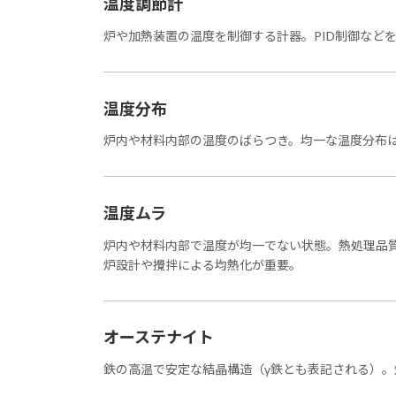
温度調節計
炉や加熱装置の温度を制御する計器。PID制御など
温度分布
炉内や材料内部の温度のばらつき。均一な温度分布
温度ムラ
炉内や材料内部で温度が均一でない状態。熱処理品
炉設計や攪拌による均熱化が重要。
オーステナイト
鉄の高温で安定な結晶構造（γ鉄とも表記される）