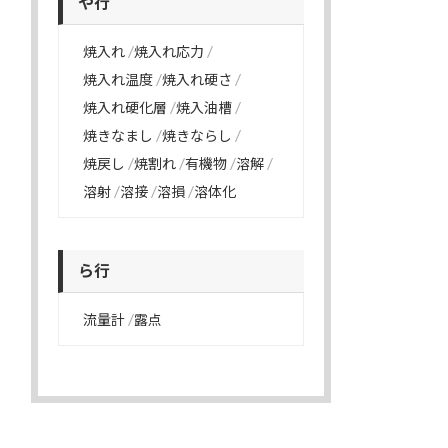
や行
焼入れ
焼入れ応力
焼入れ温度
焼入れ硬さ
焼入れ硬化層
焼入油槽
焼きなまし
焼きならし
焼戻し
焼割れ
有機物
溶解
溶射
溶接
溶損
溶体化
ら行
流量計
露点