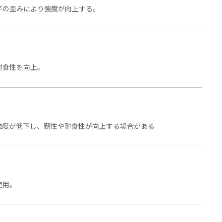
子の歪みにより強度が向上する。
耐食性を向上。
強度が低下し、靭性や耐食性が向上する場合がある
使用。