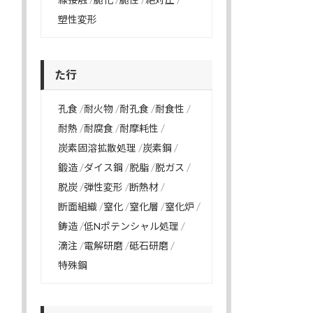
塑性変形
た行
孔食
耐火物
耐孔食
耐食性
耐熱
耐腐食
耐摩耗性
炭素固溶拡散処理
炭素鋼
鍛造
ダイス鋼
脱脂
脱ガス
脱炭
弾性変形
断熱材
断面組織
窒化
窒化層
窒化炉
鋳造
低Nポテンシャル処理
滴注
電解研磨
砥石研磨
特殊鋼