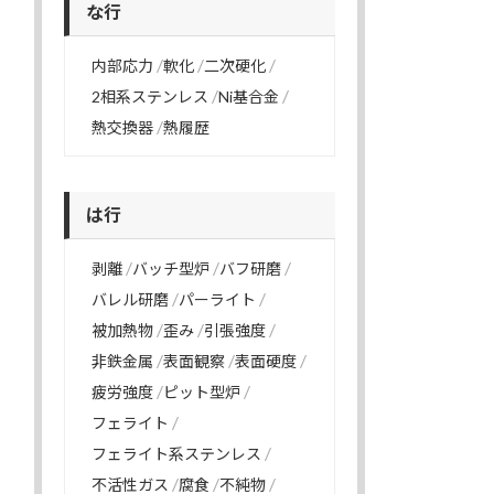
な行
内部応力
軟化
二次硬化
2相系ステンレス
Ni基合金
熱交換器
熱履歴
は行
剥離
バッチ型炉
バフ研磨
バレル研磨
パーライト
被加熱物
歪み
引張強度
非鉄金属
表面観察
表面硬度
疲労強度
ピット型炉
フェライト
フェライト系ステンレス
不活性ガス
腐食
不純物