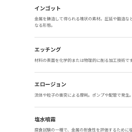
インゴット
金属を鋳造して得られる塊状の素材。圧延や鍛造な
なる形態。
エッチング
材料の表面を化学的または物理的に削る加工技術で
エロージョン
流体や粒子の衝突による摩耗。ポンプや配管で発生
塩水噴霧
腐食試験の一種で、金属の耐食性を評価するために