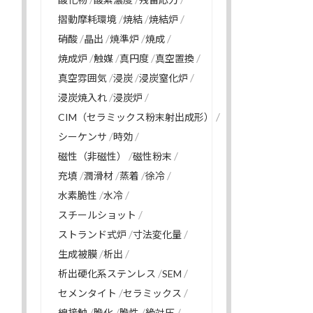
摺動摩耗環境
焼結
焼結炉
硝酸
晶出
焼準炉
焼成
焼成炉
触媒
真円度
真空置換
真空雰囲気
浸炭
浸炭窒化炉
浸炭焼入れ
浸炭炉
CIM（セラミックス粉末射出成形）
シーケンサ
時効
磁性（非磁性）
磁性粉末
充填
潤滑材
蒸着
徐冷
水素脆性
水冷
スチールショット
ストランド式炉
寸法変化量
生成被膜
析出
析出硬化系ステンレス
SEM
セメンタイト
セラミックス
線接触
脆化
脆性
絶対圧