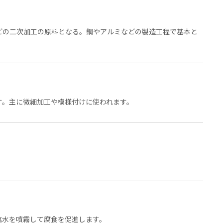
どの二次加工の原料となる。鋼やアルミなどの製造工程で基本と
す。主に微細加工や模様付けに使われます。
。
塩水を噴霧して腐食を促進します。