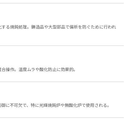
化する焼鈍処理。鋳造品や大型部品で偏析を防ぐために行われ
混合操作。温度ムラや酸化防止に効果的。
制御に不可欠で、特に光輝焼鈍炉や無酸化炉で使用される。