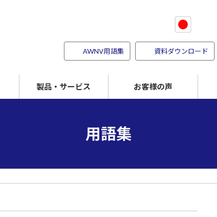
AWNV用語集
資料ダウンロード
製品・サービス
お客様の声
強度を上げる
パイオナイト
傷つきにくくする
用語集
付着しにくくする
検査事業