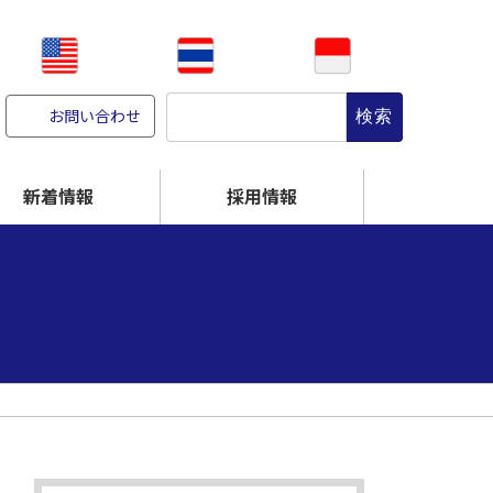
検
お問い合わせ
索:
新着情報
採用情報
CR-NITE
高温に強くする
破れにくくする
オンサイト／設備販売