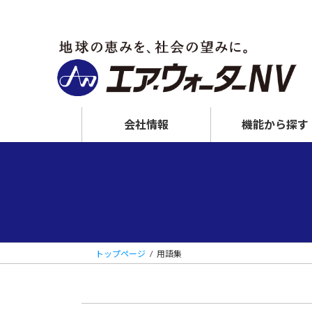
コ
ナ
ン
ビ
テ
ゲ
ン
ー
ツ
シ
へ
ョ
ス
ン
会社情報
機能から探す
キ
に
ッ
移
プ
動
摩耗しにくくする
NV窒化
トップページ
用語集
MFコート
接着しやすくする