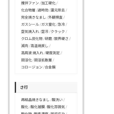
攪拌ファン
加工硬化
化合物層
過時効
還元除去
完全焼きなまし
外観検査
ガスシール
ガス窒化
急冷
空気焼入れ
空冷
クラック
クロム炭化物
研磨
限界硬さ
減肉
高温焼戻し
高周波 焼入れ
硬度測定
固溶化
固溶拡散層
コロージョン
合金鋼
さ行
再結晶焼きなまし
酸洗い
酸化
酸化被膜
酸化雰囲気
酸化物
酸素濃度
残留応力