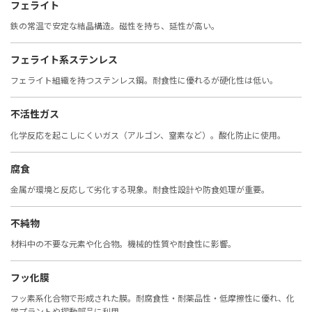
フェライト
鉄の常温で安定な結晶構造。磁性を持ち、延性が高い。
フェライト系ステンレス
フェライト組織を持つステンレス鋼。耐食性に優れるが硬化性は低い。
不活性ガス
化学反応を起こしにくいガス（アルゴン、窒素など）。酸化防止に使用。
腐食
金属が環境と反応して劣化する現象。耐食性設計や防食処理が重要。
不純物
材料中の不要な元素や化合物。機械的性質や耐食性に影響。
フッ化膜
フッ素系化合物で形成された膜。耐腐食性・耐薬品性・低摩擦性に優れ、化
学プラントや摺動部品に利用。