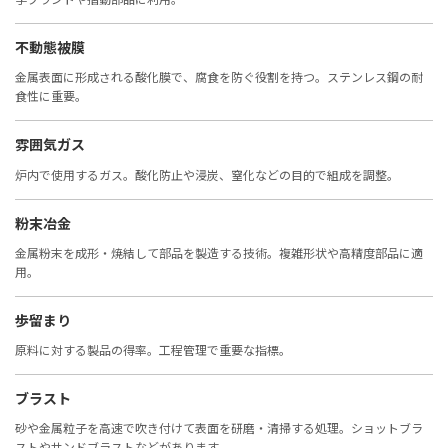
不動態被膜
金属表面に形成される酸化膜で、腐食を防ぐ役割を持つ。ステンレス鋼の耐
食性に重要。
雰囲気ガス
炉内で使用するガス。酸化防止や浸炭、窒化などの目的で組成を調整。
粉末冶金
金属粉末を成形・焼結して部品を製造する技術。複雑形状や高精度部品に適
用。
歩留まり
原料に対する製品の得率。工程管理で重要な指標。
ブラスト
砂や金属粒子を高速で吹き付けて表面を研磨・清掃する処理。ショットブラ
ストやサンドブラストなどがあります。