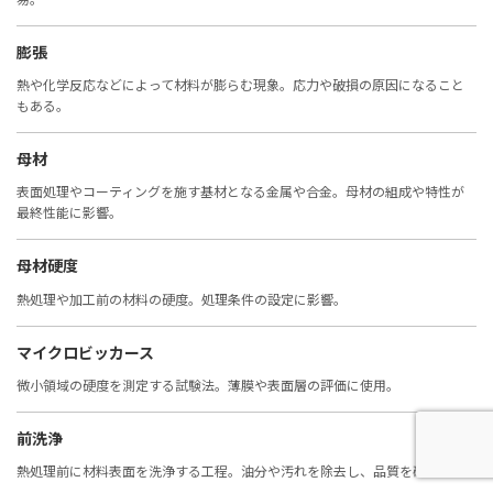
膨張
熱や化学反応などによって材料が膨らむ現象。応力や破損の原因になること
もある。
母材
表面処理やコーティングを施す基材となる金属や合金。母材の組成や特性が
最終性能に影響。
母材硬度
熱処理や加工前の材料の硬度。処理条件の設定に影響。
マイクロビッカース
微小領域の硬度を測定する試験法。薄膜や表面層の評価に使用。
前洗浄
熱処理前に材料表面を洗浄する工程。油分や汚れを除去し、品質を確保。