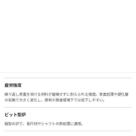
非鉄金属
鉄以外の金属（アルミ、銅、チタンなど）。耐食性や軽量性に優れる。
表面観察
材料表面の状態を確認する検査。腐食、摩耗、欠陥の評価に重要。
表面硬度
表面の硬さ。摩耗や疲労に直結し、窒化・浸炭・コーティングで改善。
疲労強度
繰り返し荷重を受ける材料が破壊せずに耐えられる強度。表面処理や硬化層
の有無で大きく変化し、摩耗や腐食環境下では低下しやすい。
ピット型炉
縦型の炉で、長尺材やシャフトの熱処理に適用。