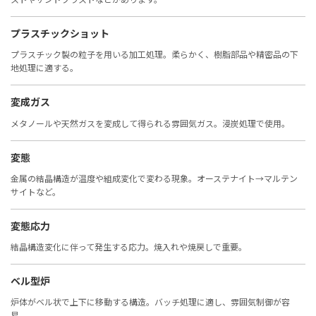
プラスチックショット
プラスチック製の粒子を用いる加工処理。柔らかく、樹脂部品や精密品の下
地処理に適する。
変成ガス
メタノールや天然ガスを変成して得られる雰囲気ガス。浸炭処理で使用。
変態
金属の結晶構造が温度や組成変化で変わる現象。オーステナイト→マルテン
サイトなど。
変態応力
結晶構造変化に伴って発生する応力。焼入れや焼戻しで重要。
ベル型炉
炉体がベル状で上下に移動する構造。バッチ処理に適し、雰囲気制御が容
易。