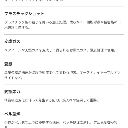
プラスチックショット
プラスチック製の粒子を用いる加工処理。柔らかく、樹脂部品や精密品の下
地処理に適する。
変成ガス
メタノールや天然ガスを変成して得られる雰囲気ガス。浸炭処理で使用。
変態
金属の結晶構造が温度や組成変化で変わる現象。オーステナイト→マルテン
サイトなど。
変態応力
結晶構造変化に伴って発生する応力。焼入れや焼戻しで重要。
ベル型炉
炉体がベル状で上下に移動する構造。バッチ処理に適し、雰囲気制御が容
易。