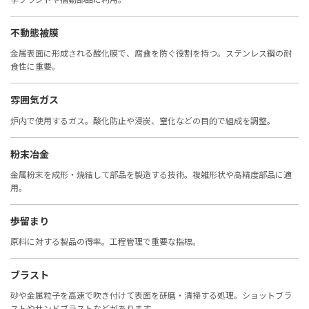
不動態被膜
金属表面に形成される酸化膜で、腐食を防ぐ役割を持つ。ステンレス鋼の耐
食性に重要。
雰囲気ガス
炉内で使用するガス。酸化防止や浸炭、窒化などの目的で組成を調整。
粉末冶金
金属粉末を成形・焼結して部品を製造する技術。複雑形状や高精度部品に適
用。
歩留まり
原料に対する製品の得率。工程管理で重要な指標。
ブラスト
砂や金属粒子を高速で吹き付けて表面を研磨・清掃する処理。ショットブラ
ストやサンドブラストなどがあります。