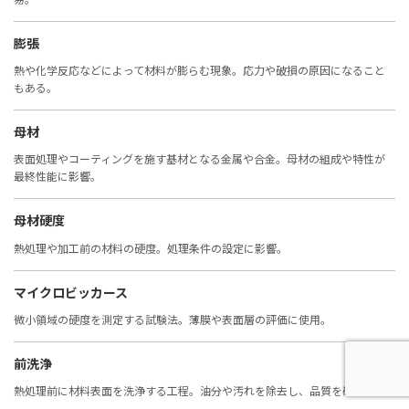
膨張
熱や化学反応などによって材料が膨らむ現象。応力や破損の原因になること
もある。
母材
表面処理やコーティングを施す基材となる金属や合金。母材の組成や特性が
最終性能に影響。
母材硬度
熱処理や加工前の材料の硬度。処理条件の設定に影響。
マイクロビッカース
微小領域の硬度を測定する試験法。薄膜や表面層の評価に使用。
前洗浄
熱処理前に材料表面を洗浄する工程。油分や汚れを除去し、品質を確保。