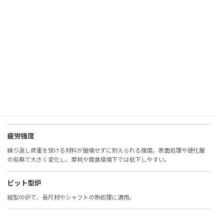
非鉄金属
鉄以外の金属（アルミ、銅、チタンなど）。耐食性や軽量性に優れる。
表面観察
材料表面の状態を確認する検査。腐食、摩耗、欠陥の評価に重要。
表面硬度
表面の硬さ。摩耗や疲労に直結し、窒化・浸炭・コーティングで改善。
疲労強度
繰り返し荷重を受ける材料が破壊せずに耐えられる強度。表面処理や硬化層
の有無で大きく変化し、摩耗や腐食環境下では低下しやすい。
ピット型炉
縦型の炉で、長尺材やシャフトの熱処理に適用。