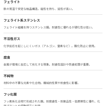
フェライト
鉄の常温で安定な結晶構造。磁性を持ち、延性が高い。
フェライト系ステンレス
フェライト組織を持つステンレス鋼。耐食性に優れるが硬化性は低い。
不活性ガス
化学反応を起こしにくいガス（アルゴン、窒素など）。酸化防止に使用。
腐食
金属が環境と反応して劣化する現象。耐食性設計や防食処理が重要。
不純物
材料中の不要な元素や化合物。機械的性質や耐食性に影響。
フッ化膜
フッ素系化合物で形成された膜。耐腐食性・耐薬品性・低摩擦性に優れ、化
学プラントや摺動部品に利用。