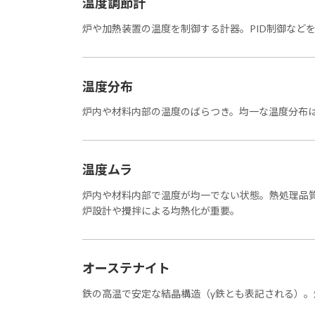
温度調節計
炉や加熱装置の温度を制御する計器。PID制御など
温度分布
炉内や材料内部の温度のばらつき。均一な温度分布
温度ムラ
炉内や材料内部で温度が均一でない状態。熱処理品
炉設計や攪拌による均熱化が重要。
オーステナイト
鉄の高温で安定な結晶構造（γ鉄とも表記される）