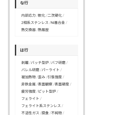
な行
内部応力
軟化
二次硬化
2相系ステンレス
Ni基合金
熱交換器
熱履歴
は行
剥離
バッチ型炉
バフ研磨
バレル研磨
パーライト
被加熱物
歪み
引張強度
非鉄金属
表面観察
表面硬度
疲労強度
ピット型炉
フェライト
フェライト系ステンレス
不活性ガス
腐食
不純物