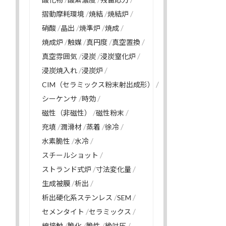
摺動摩耗環境
焼結
焼結炉
硝酸
晶出
焼準炉
焼成
焼成炉
触媒
真円度
真空置換
真空雰囲気
浸炭
浸炭窒化炉
浸炭焼入れ
浸炭炉
CIM（セラミックス粉末射出成形）
シーケンサ
時効
磁性（非磁性）
磁性粉末
充填
潤滑材
蒸着
徐冷
水素脆性
水冷
スチールショット
ストランド式炉
寸法変化量
生成被膜
析出
析出硬化系ステンレス
SEM
セメンタイト
セラミックス
線接触
脆化
脆性
絶対圧