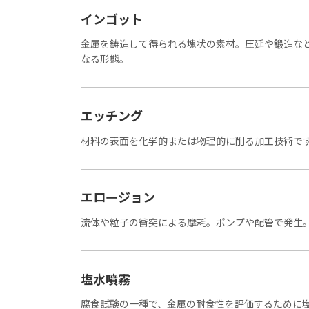
インゴット
金属を鋳造して得られる塊状の素材。圧延や鍛造な
なる形態。
エッチング
材料の表面を化学的または物理的に削る加工技術で
エロージョン
流体や粒子の衝突による摩耗。ポンプや配管で発生
塩水噴霧
腐食試験の一種で、金属の耐食性を評価するために