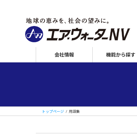
コ
ナ
ン
ビ
テ
ゲ
ン
ー
ツ
シ
へ
ョ
ス
ン
会社情報
機能から探す
キ
に
ッ
移
プ
動
摩耗しにくくする
NV窒化
トップページ
用語集
MFコート
接着しやすくする