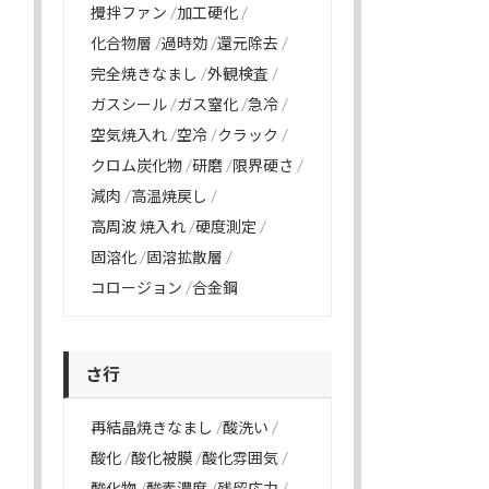
攪拌ファン
加工硬化
化合物層
過時効
還元除去
完全焼きなまし
外観検査
ガスシール
ガス窒化
急冷
空気焼入れ
空冷
クラック
クロム炭化物
研磨
限界硬さ
減肉
高温焼戻し
高周波 焼入れ
硬度測定
固溶化
固溶拡散層
コロージョン
合金鋼
さ行
再結晶焼きなまし
酸洗い
酸化
酸化被膜
酸化雰囲気
酸化物
酸素濃度
残留応力