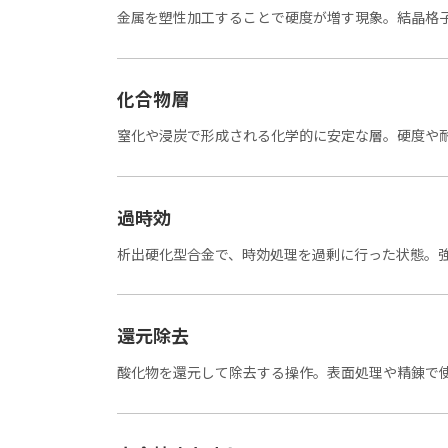
金属を塑性加工することで硬度が増す現象。結晶格
化合物層
窒化や浸炭で形成される化学的に安定な層。硬度や
過時効
析出硬化型合金で、時効処理を過剰に行った状態。
還元除去
酸化物を還元して除去する操作。表面処理や精錬で