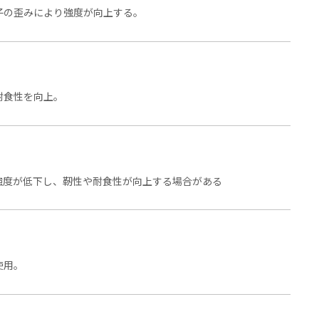
子の歪みにより強度が向上する。
耐食性を向上。
強度が低下し、靭性や耐食性が向上する場合がある
使用。