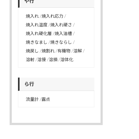
や行
焼入れ
焼入れ応力
焼入れ温度
焼入れ硬さ
焼入れ硬化層
焼入油槽
焼きなまし
焼きならし
焼戻し
焼割れ
有機物
溶解
溶射
溶接
溶損
溶体化
ら行
流量計
露点