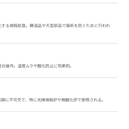
化する焼鈍処理。鋳造品や大型部品で偏析を防ぐために行われ
混合操作。温度ムラや酸化防止に効果的。
制御に不可欠で、特に光輝焼鈍炉や無酸化炉で使用される。