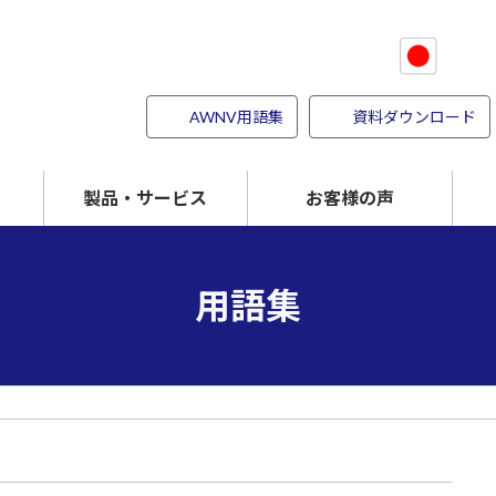
AWNV用語集
資料ダウンロード
製品・サービス
お客様の声
強度を上げる
パイオナイト
傷つきにくくする
用語集
付着しにくくする
検査事業