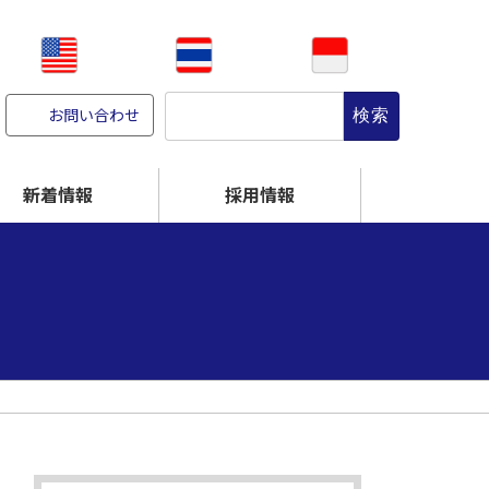
検
お問い合わせ
索:
新着情報
採用情報
CR-NITE
高温に強くする
破れにくくする
オンサイト／設備販売