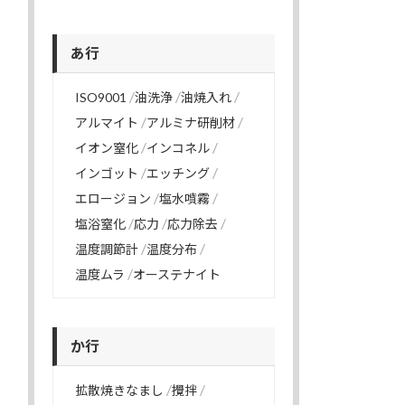
あ行
ISO9001
油洗浄
油焼入れ
アルマイト
アルミナ研削材
イオン窒化
インコネル
インゴット
エッチング
エロージョン
塩水噴霧
塩浴窒化
応力
応力除去
温度調節計
温度分布
温度ムラ
オーステナイト
か行
拡散焼きなまし
攪拌