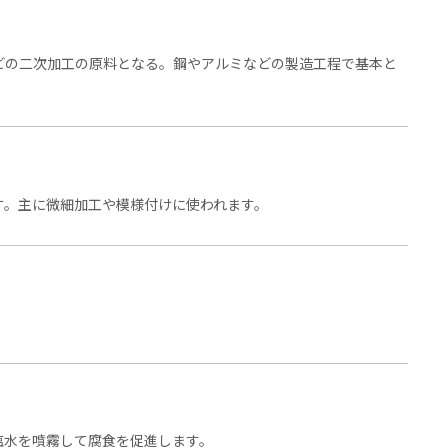
どの二次加工の原料となる。鋼やアルミなどの製造工程で基本と
す。主に微細加工や模様付けに使われます。
。
塩水を噴霧して腐食を促進します。