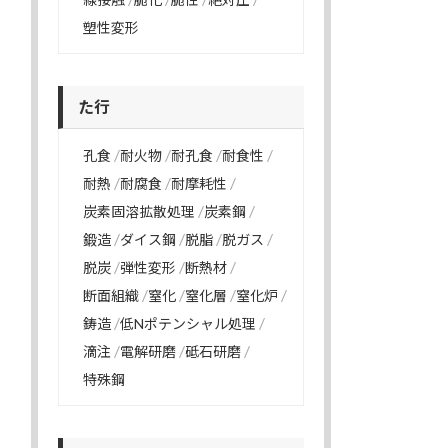
塑性変形
た行
孔食
耐火物
耐孔食
耐食性
耐熱
耐腐食
耐摩耗性
炭素固溶拡散処理
炭素鋼
鍛造
ダイス鋼
脱脂
脱ガス
脱炭
弾性変形
断熱材
断面組織
窒化
窒化層
窒化炉
鋳造
低Nポテンシャル処理
滴注
電解研磨
砥石研磨
特殊鋼