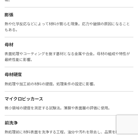
膨張
熱や化学反応などによって材料が膨らむ現象。応力や破損の原因になること
もある。
母材
表面処理やコーティングを施す基材となる金属や合金。母材の組成や特性が
最終性能に影響。
母材硬度
熱処理や加工前の材料の硬度。処理条件の設定に影響。
マイクロビッカース
微小領域の硬度を測定する試験法。薄膜や表面層の評価に使用。
前洗浄
熱処理前に材料表面を洗浄する工程。油分や汚れを除去し、品質を確保。