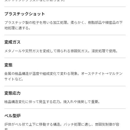
プラスチックショット
プラスチック製の粒子を用いる加工処理。柔らかく、樹脂部品や精密品の下
地処理に適する。
変成ガス
メタノールや天然ガスを変成して得られる雰囲気ガス。浸炭処理で使用。
変態
金属の結晶構造が温度や組成変化で変わる現象。オーステナイト→マルテン
サイトなど。
変態応力
結晶構造変化に伴って発生する応力。焼入れや焼戻しで重要。
ベル型炉
炉体がベル状で上下に移動する構造。バッチ処理に適し、雰囲気制御が容
易。