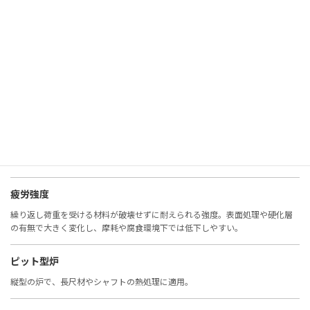
非鉄金属
鉄以外の金属（アルミ、銅、チタンなど）。耐食性や軽量性に優れる。
表面観察
材料表面の状態を確認する検査。腐食、摩耗、欠陥の評価に重要。
表面硬度
表面の硬さ。摩耗や疲労に直結し、窒化・浸炭・コーティングで改善。
疲労強度
繰り返し荷重を受ける材料が破壊せずに耐えられる強度。表面処理や硬化層
の有無で大きく変化し、摩耗や腐食環境下では低下しやすい。
ピット型炉
縦型の炉で、長尺材やシャフトの熱処理に適用。