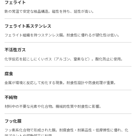
フェライト
鉄の常温で安定な結晶構造。磁性を持ち、延性が高い。
フェライト系ステンレス
フェライト組織を持つステンレス鋼。耐食性に優れるが硬化性は低い。
不活性ガス
化学反応を起こしにくいガス（アルゴン、窒素など）。酸化防止に使用。
腐食
金属が環境と反応して劣化する現象。耐食性設計や防食処理が重要。
不純物
材料中の不要な元素や化合物。機械的性質や耐食性に影響。
フッ化膜
フッ素系化合物で形成された膜。耐腐食性・耐薬品性・低摩擦性に優れ、化
学プラントや摺動部品に利用。