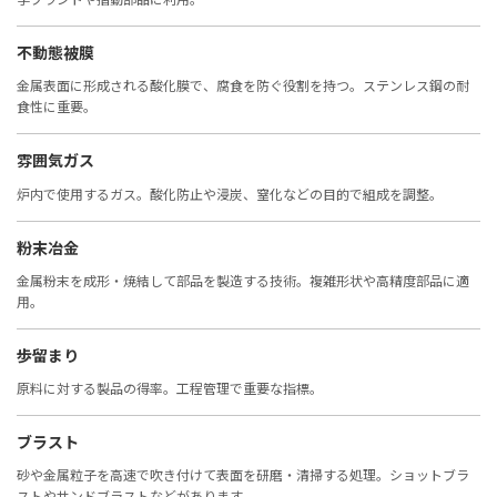
不動態被膜
金属表面に形成される酸化膜で、腐食を防ぐ役割を持つ。ステンレス鋼の耐
食性に重要。
雰囲気ガス
炉内で使用するガス。酸化防止や浸炭、窒化などの目的で組成を調整。
粉末冶金
金属粉末を成形・焼結して部品を製造する技術。複雑形状や高精度部品に適
用。
歩留まり
原料に対する製品の得率。工程管理で重要な指標。
ブラスト
砂や金属粒子を高速で吹き付けて表面を研磨・清掃する処理。ショットブラ
ストやサンドブラストなどがあります。