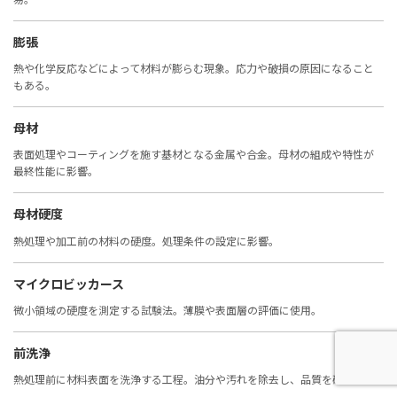
膨張
熱や化学反応などによって材料が膨らむ現象。応力や破損の原因になること
もある。
母材
表面処理やコーティングを施す基材となる金属や合金。母材の組成や特性が
最終性能に影響。
母材硬度
熱処理や加工前の材料の硬度。処理条件の設定に影響。
マイクロビッカース
微小領域の硬度を測定する試験法。薄膜や表面層の評価に使用。
前洗浄
熱処理前に材料表面を洗浄する工程。油分や汚れを除去し、品質を確保。