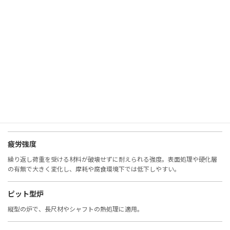
非鉄金属
鉄以外の金属（アルミ、銅、チタンなど）。耐食性や軽量性に優れる。
表面観察
材料表面の状態を確認する検査。腐食、摩耗、欠陥の評価に重要。
表面硬度
表面の硬さ。摩耗や疲労に直結し、窒化・浸炭・コーティングで改善。
疲労強度
繰り返し荷重を受ける材料が破壊せずに耐えられる強度。表面処理や硬化層
の有無で大きく変化し、摩耗や腐食環境下では低下しやすい。
ピット型炉
縦型の炉で、長尺材やシャフトの熱処理に適用。