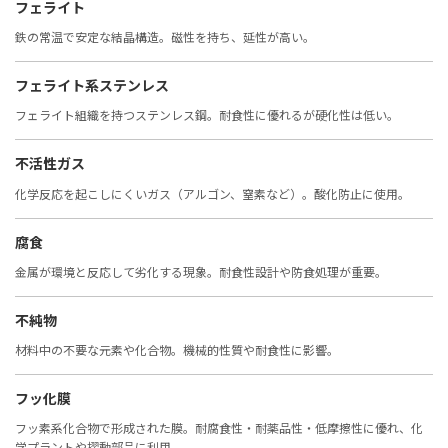
フェライト
鉄の常温で安定な結晶構造。磁性を持ち、延性が高い。
フェライト系ステンレス
フェライト組織を持つステンレス鋼。耐食性に優れるが硬化性は低い。
不活性ガス
化学反応を起こしにくいガス（アルゴン、窒素など）。酸化防止に使用。
腐食
金属が環境と反応して劣化する現象。耐食性設計や防食処理が重要。
不純物
材料中の不要な元素や化合物。機械的性質や耐食性に影響。
フッ化膜
フッ素系化合物で形成された膜。耐腐食性・耐薬品性・低摩擦性に優れ、化
学プラントや摺動部品に利用。