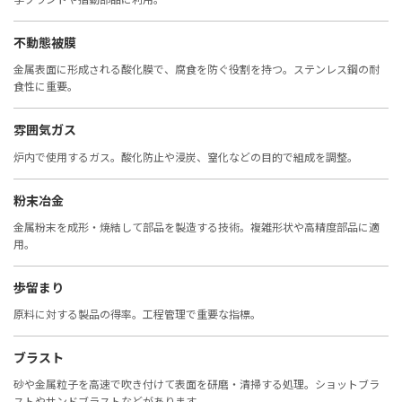
不動態被膜
金属表面に形成される酸化膜で、腐食を防ぐ役割を持つ。ステンレス鋼の耐
食性に重要。
雰囲気ガス
炉内で使用するガス。酸化防止や浸炭、窒化などの目的で組成を調整。
粉末冶金
金属粉末を成形・焼結して部品を製造する技術。複雑形状や高精度部品に適
用。
歩留まり
原料に対する製品の得率。工程管理で重要な指標。
ブラスト
砂や金属粒子を高速で吹き付けて表面を研磨・清掃する処理。ショットブラ
ストやサンドブラストなどがあります。