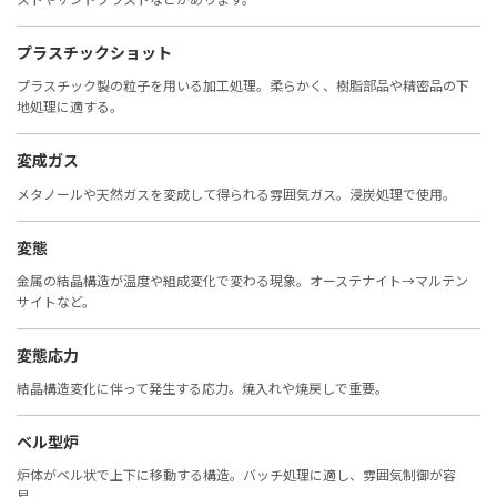
プラスチックショット
プラスチック製の粒子を用いる加工処理。柔らかく、樹脂部品や精密品の下
地処理に適する。
変成ガス
メタノールや天然ガスを変成して得られる雰囲気ガス。浸炭処理で使用。
変態
金属の結晶構造が温度や組成変化で変わる現象。オーステナイト→マルテン
サイトなど。
変態応力
結晶構造変化に伴って発生する応力。焼入れや焼戻しで重要。
ベル型炉
炉体がベル状で上下に移動する構造。バッチ処理に適し、雰囲気制御が容
易。