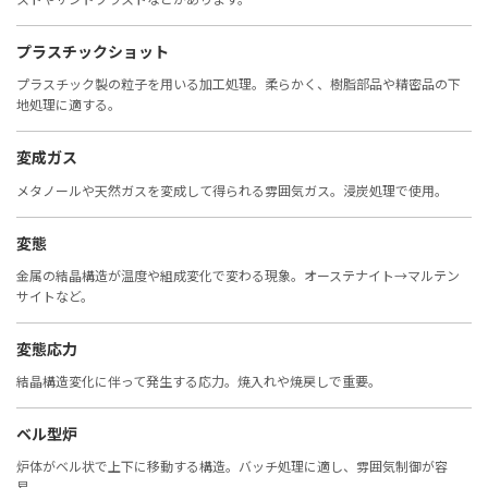
プラスチックショット
プラスチック製の粒子を用いる加工処理。柔らかく、樹脂部品や精密品の下
地処理に適する。
変成ガス
メタノールや天然ガスを変成して得られる雰囲気ガス。浸炭処理で使用。
変態
金属の結晶構造が温度や組成変化で変わる現象。オーステナイト→マルテン
サイトなど。
変態応力
結晶構造変化に伴って発生する応力。焼入れや焼戻しで重要。
ベル型炉
炉体がベル状で上下に移動する構造。バッチ処理に適し、雰囲気制御が容
易。