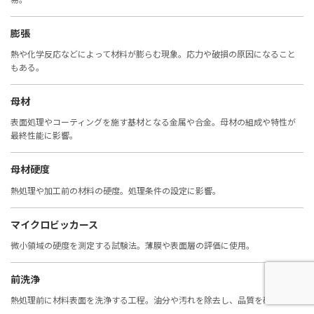
膨張
熱や化学反応などによって材料が膨らむ現象。応力や破損の原因になること
もある。
母材
表面処理やコーティングを施す基材となる金属や合金。母材の組成や特性が
最終性能に影響。
母材硬度
熱処理や加工前の材料の硬度。処理条件の設定に影響。
マイクロビッカース
微小領域の硬度を測定する試験法。薄膜や表面層の評価に使用。
前洗浄
熱処理前に材料表面を洗浄する工程。油分や汚れを除去し、品質を確保。