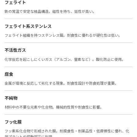
フェライト
鉄の常温で安定な結晶構造。磁性を持ち、延性が高い。
フェライト系ステンレス
フェライト組織を持つステンレス鋼。耐食性に優れるが硬化性は低い。
不活性ガス
化学反応を起こしにくいガス（アルゴン、窒素など）。酸化防止に使用。
腐食
金属が環境と反応して劣化する現象。耐食性設計や防食処理が重要。
不純物
材料中の不要な元素や化合物。機械的性質や耐食性に影響。
フッ化膜
フッ素系化合物で形成された膜。耐腐食性・耐薬品性・低摩擦性に優れ、化
学プラントや摺動部品に利用。