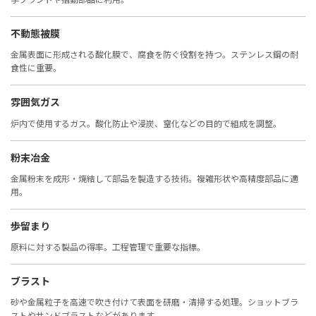
不動態被膜
金属表面に形成される酸化膜で、腐食を防ぐ役割を持つ。ステンレス鋼の耐
食性に重要。
雰囲気ガス
炉内で使用するガス。酸化防止や浸炭、窒化などの目的で組成を調整。
粉末冶金
金属粉末を成形・焼結して部品を製造する技術。複雑形状や高精度部品に適
用。
歩留まり
原料に対する製品の得率。工程管理で重要な指標。
ブラスト
砂や金属粒子を高速で吹き付けて表面を研磨・清掃する処理。ショットブラ
ストやサンドブラストなどがあります。