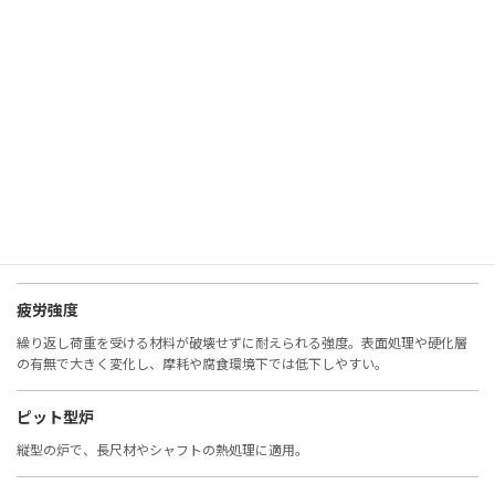
非鉄金属
鉄以外の金属（アルミ、銅、チタンなど）。耐食性や軽量性に優れる。
表面観察
材料表面の状態を確認する検査。腐食、摩耗、欠陥の評価に重要。
表面硬度
表面の硬さ。摩耗や疲労に直結し、窒化・浸炭・コーティングで改善。
疲労強度
繰り返し荷重を受ける材料が破壊せずに耐えられる強度。表面処理や硬化層
の有無で大きく変化し、摩耗や腐食環境下では低下しやすい。
ピット型炉
縦型の炉で、長尺材やシャフトの熱処理に適用。