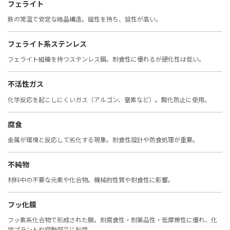
フェライト
鉄の常温で安定な結晶構造。磁性を持ち、延性が高い。
フェライト系ステンレス
フェライト組織を持つステンレス鋼。耐食性に優れるが硬化性は低い。
不活性ガス
化学反応を起こしにくいガス（アルゴン、窒素など）。酸化防止に使用。
腐食
金属が環境と反応して劣化する現象。耐食性設計や防食処理が重要。
不純物
材料中の不要な元素や化合物。機械的性質や耐食性に影響。
フッ化膜
フッ素系化合物で形成された膜。耐腐食性・耐薬品性・低摩擦性に優れ、化
学プラントや摺動部品に利用。