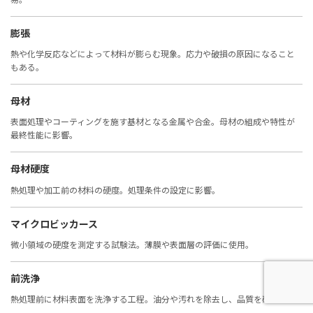
膨張
熱や化学反応などによって材料が膨らむ現象。応力や破損の原因になること
もある。
母材
表面処理やコーティングを施す基材となる金属や合金。母材の組成や特性が
最終性能に影響。
母材硬度
熱処理や加工前の材料の硬度。処理条件の設定に影響。
マイクロビッカース
微小領域の硬度を測定する試験法。薄膜や表面層の評価に使用。
前洗浄
熱処理前に材料表面を洗浄する工程。油分や汚れを除去し、品質を確保。