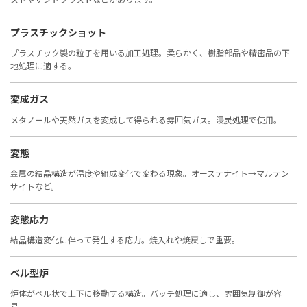
プラスチックショット
プラスチック製の粒子を用いる加工処理。柔らかく、樹脂部品や精密品の下
地処理に適する。
変成ガス
メタノールや天然ガスを変成して得られる雰囲気ガス。浸炭処理で使用。
変態
金属の結晶構造が温度や組成変化で変わる現象。オーステナイト→マルテン
サイトなど。
変態応力
結晶構造変化に伴って発生する応力。焼入れや焼戻しで重要。
ベル型炉
炉体がベル状で上下に移動する構造。バッチ処理に適し、雰囲気制御が容
易。