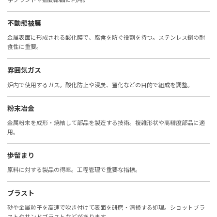
不動態被膜
金属表面に形成される酸化膜で、腐食を防ぐ役割を持つ。ステンレス鋼の耐
食性に重要。
雰囲気ガス
炉内で使用するガス。酸化防止や浸炭、窒化などの目的で組成を調整。
粉末冶金
金属粉末を成形・焼結して部品を製造する技術。複雑形状や高精度部品に適
用。
歩留まり
原料に対する製品の得率。工程管理で重要な指標。
ブラスト
砂や金属粒子を高速で吹き付けて表面を研磨・清掃する処理。ショットブラ
ストやサンドブラストなどがあります。