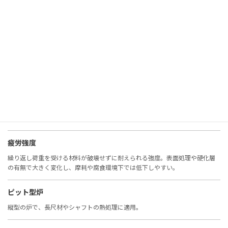
非鉄金属
鉄以外の金属（アルミ、銅、チタンなど）。耐食性や軽量性に優れる。
表面観察
材料表面の状態を確認する検査。腐食、摩耗、欠陥の評価に重要。
表面硬度
表面の硬さ。摩耗や疲労に直結し、窒化・浸炭・コーティングで改善。
疲労強度
繰り返し荷重を受ける材料が破壊せずに耐えられる強度。表面処理や硬化層
の有無で大きく変化し、摩耗や腐食環境下では低下しやすい。
ピット型炉
縦型の炉で、長尺材やシャフトの熱処理に適用。