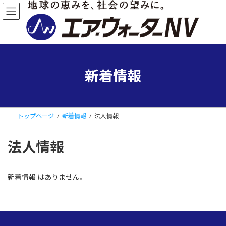
コ
ナ
ン
ビ
テ
ゲ
ン
ー
ツ
シ
へ
ョ
ス
ン
新着情報
キ
に
ッ
移
プ
動
トップページ
新着情報
法人情報
法人情報
新着情報 はありません。