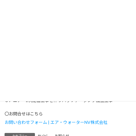
〇適用可能な工事
１．屋外・屋内各種ガス配管工事
２．屋外・屋内排気ダクト配管工事
３．屋外・屋内給排水配管工事
４．ガス配管工事を伴うガス供給設備製作・設置工事
（対象ガス：水素、アンモニア、窒素、プロパン、エアー、ハ
ロゲン系ガス等）
５．ガス・給排水・ダクト配管工事を伴う工業炉製作・設置工事
〇施工実績（事例）
１．各種ガス・給排水配管工事を含む工業炉製作・設置工事
２．1次配管工事を伴う水素・アンモニア・窒素・プロパン・ハロ
ゲン系ガス供給設備製作・設置工事
３．エアー1次配管工事を伴うバッファータンク設置工事
〇お問合せはこちら
お問い合わせフォーム | エア・ウォーターNV株式会社
BLOG
、
お知らせ
カテゴリー